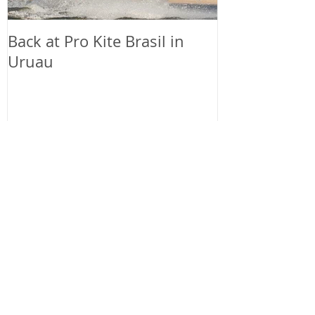
Back at Pro Kite Brasil in
Passion Seek
Uruau
Manuela Jung
Brazil
Recent Posts
Back in the mountains
Slider-Project, Kite
Mansion Brazil